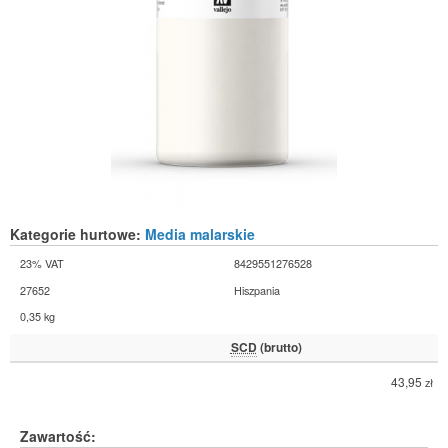
Kategorie hurtowe:
Media malarskie
23% VAT
8429551276528
27652
Hiszpania
0,35 kg
SCD
(brutto)
43,95
zł
Zawartość: