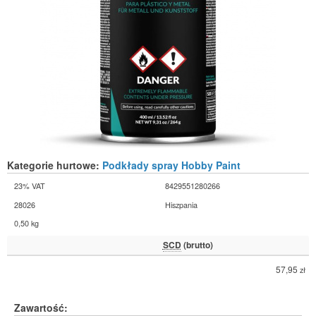
Kategorie hurtowe:
Podkłady spray Hobby Paint
23% VAT
8429551280266
28026
Hiszpania
0,50 kg
SCD
(brutto)
57,95
zł
Zawartość: