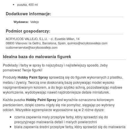
puszka, 400 ml
Dodatkowe informacje:
Vallejo
Wydawca:
Podmiot gospodarczy:
ACRYLICOS VALLEJO, S.L.U. - c/. Eusebio Millan, 14
08800 Vilanova i la Geltrú, Barcelona, Spain, quimico@acrylicosvallejo.com
customerservice@acrylicosvallejo.com
Idealna baza do malowania figurek
Podkłady i farby w spray to najszybszy i najłatwiejszy sposób, żeby
pomalować Twoje figurki!
Produkty
Hobby Paint Spray
sprawdzą się do figurek wykonanych z plastiku,
metalu i żywicy. Tworzą one doskonałą bazę pokrywając model wysoko
napigmentowanym kolorem, a do tego szybko schną, pozostawiając matowe
wykończenie, wydobywając nawet najdrobniejsze detale miniaturek.
Każda puszka
Hobby Paint Spray
jest wyraźnie oznaczona kolorowym
pierścieniem, dzięki czemu nigdy się nie pomylisz, sięgając po wybrany
odcień. Wszystkie egzemplarze wyposażone są w 2 różne dysze:
czarna zapewnia mały przepływ farby, który sprawdzi się do
precyzyjnego malowania detali i małych powierzchni
biała zapewnia średni przepływ farby, który sprawdzi się do malowania