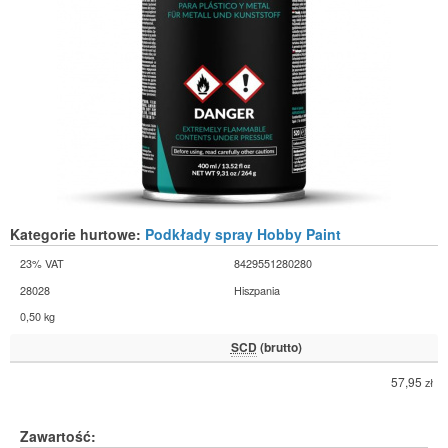
Kategorie hurtowe:
Podkłady spray Hobby Paint
23% VAT
8429551280280
28028
Hiszpania
0,50 kg
SCD
(brutto)
57,95
zł
Zawartość: