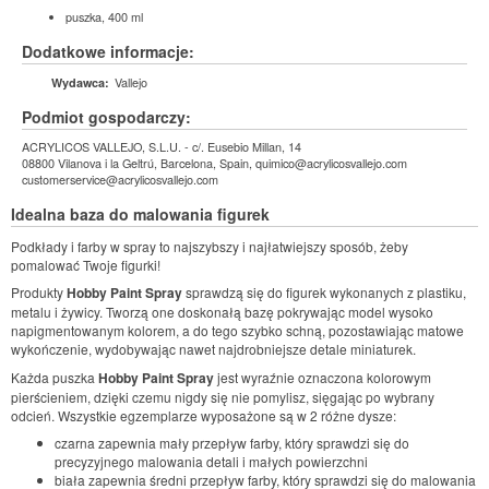
puszka, 400 ml
Dodatkowe informacje:
Vallejo
Wydawca:
Podmiot gospodarczy:
ACRYLICOS VALLEJO, S.L.U. - c/. Eusebio Millan, 14
08800 Vilanova i la Geltrú, Barcelona, Spain, quimico@acrylicosvallejo.com
customerservice@acrylicosvallejo.com
Idealna baza do malowania figurek
Podkłady i farby w spray to najszybszy i najłatwiejszy sposób, żeby
pomalować Twoje figurki!
Produkty
Hobby Paint Spray
sprawdzą się do figurek wykonanych z plastiku,
metalu i żywicy. Tworzą one doskonałą bazę pokrywając model wysoko
napigmentowanym kolorem, a do tego szybko schną, pozostawiając matowe
wykończenie, wydobywając nawet najdrobniejsze detale miniaturek.
Każda puszka
Hobby Paint Spray
jest wyraźnie oznaczona kolorowym
pierścieniem, dzięki czemu nigdy się nie pomylisz, sięgając po wybrany
odcień. Wszystkie egzemplarze wyposażone są w 2 różne dysze:
czarna zapewnia mały przepływ farby, który sprawdzi się do
precyzyjnego malowania detali i małych powierzchni
biała zapewnia średni przepływ farby, który sprawdzi się do malowania