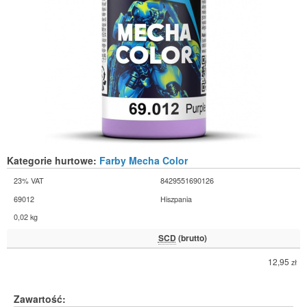
Kategorie hurtowe:
Farby Mecha Color
23% VAT
8429551690126
69012
Hiszpania
0,02 kg
SCD
(brutto)
12,95
zł
Zawartość: