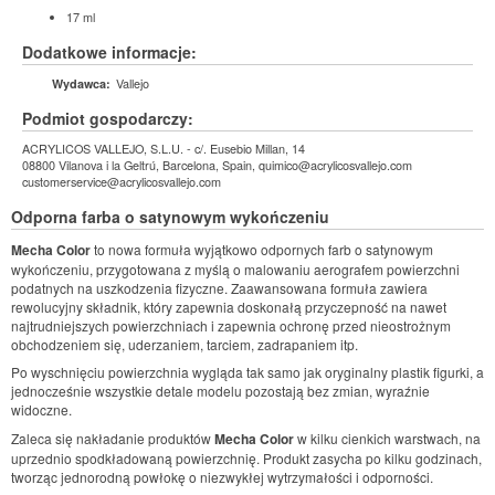
17 ml
Dodatkowe informacje:
Vallejo
Wydawca:
Podmiot gospodarczy:
ACRYLICOS VALLEJO, S.L.U. - c/. Eusebio Millan, 14
08800 Vilanova i la Geltrú, Barcelona, Spain, quimico@acrylicosvallejo.com
customerservice@acrylicosvallejo.com
Odporna farba o satynowym wykończeniu
Mecha Color
to nowa formuła wyjątkowo odpornych farb o satynowym
wykończeniu, przygotowana z myślą o malowaniu aerografem powierzchni
podatnych na uszkodzenia fizyczne. Zaawansowana formuła zawiera
rewolucyjny składnik, który zapewnia doskonałą przyczepność na nawet
najtrudniejszych powierzchniach i zapewnia ochronę przed nieostrożnym
obchodzeniem się, uderzaniem, tarciem, zadrapaniem itp.
Po wyschnięciu powierzchnia wygląda tak samo jak oryginalny plastik figurki, a
jednocześnie wszystkie detale modelu pozostają bez zmian, wyraźnie
widoczne.
Zaleca się nakładanie produktów
Mecha Color
w kilku cienkich warstwach, na
uprzednio spodkładowaną powierzchnię. Produkt zasycha po kilku godzinach,
tworząc jednorodną powłokę o niezwykłej wytrzymałości i odporności.