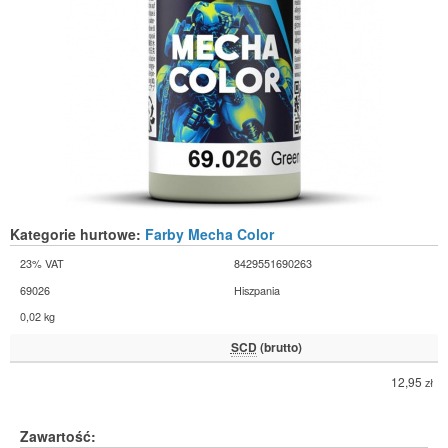
Kategorie hurtowe:
Farby Mecha Color
23% VAT
8429551690263
69026
Hiszpania
0,02 kg
SCD
(brutto)
12,95
zł
Zawartość: