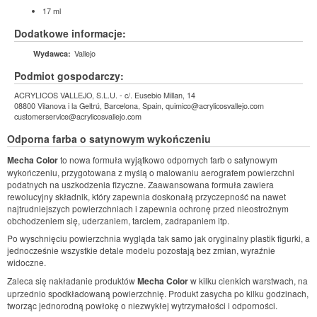
17 ml
Dodatkowe informacje:
Vallejo
Wydawca:
Podmiot gospodarczy:
ACRYLICOS VALLEJO, S.L.U. - c/. Eusebio Millan, 14
08800 Vilanova i la Geltrú, Barcelona, Spain, quimico@acrylicosvallejo.com
customerservice@acrylicosvallejo.com
Odporna farba o satynowym wykończeniu
Mecha Color
to nowa formuła wyjątkowo odpornych farb o satynowym
wykończeniu, przygotowana z myślą o malowaniu aerografem powierzchni
podatnych na uszkodzenia fizyczne. Zaawansowana formuła zawiera
rewolucyjny składnik, który zapewnia doskonałą przyczepność na nawet
najtrudniejszych powierzchniach i zapewnia ochronę przed nieostrożnym
obchodzeniem się, uderzaniem, tarciem, zadrapaniem itp.
Po wyschnięciu powierzchnia wygląda tak samo jak oryginalny plastik figurki, a
jednocześnie wszystkie detale modelu pozostają bez zmian, wyraźnie
widoczne.
Zaleca się nakładanie produktów
Mecha Color
w kilku cienkich warstwach, na
uprzednio spodkładowaną powierzchnię. Produkt zasycha po kilku godzinach,
tworząc jednorodną powłokę o niezwykłej wytrzymałości i odporności.