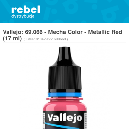
Vallejo: 69.066 - Mecha Color - Metallic Red
(17 ml)
( EAN-13:
8429551690669 )