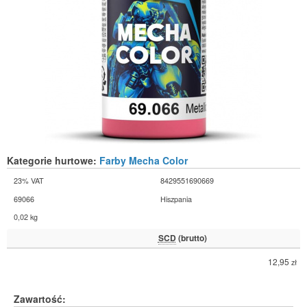
Kategorie hurtowe:
Farby Mecha Color
23% VAT
8429551690669
69066
Hiszpania
0,02 kg
SCD
(brutto)
12,95
zł
Zawartość: