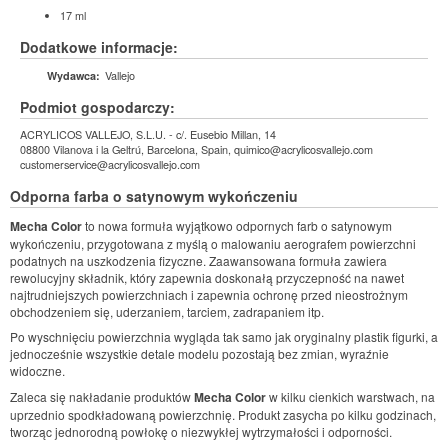
17 ml
Dodatkowe informacje:
Vallejo
Wydawca:
Podmiot gospodarczy:
ACRYLICOS VALLEJO, S.L.U. - c/. Eusebio Millan, 14
08800 Vilanova i la Geltrú, Barcelona, Spain, quimico@acrylicosvallejo.com
customerservice@acrylicosvallejo.com
Odporna farba o satynowym wykończeniu
Mecha Color
to nowa formuła wyjątkowo odpornych farb o satynowym
wykończeniu, przygotowana z myślą o malowaniu aerografem powierzchni
podatnych na uszkodzenia fizyczne. Zaawansowana formuła zawiera
rewolucyjny składnik, który zapewnia doskonałą przyczepność na nawet
najtrudniejszych powierzchniach i zapewnia ochronę przed nieostrożnym
obchodzeniem się, uderzaniem, tarciem, zadrapaniem itp.
Po wyschnięciu powierzchnia wygląda tak samo jak oryginalny plastik figurki, a
jednocześnie wszystkie detale modelu pozostają bez zmian, wyraźnie
widoczne.
Zaleca się nakładanie produktów
Mecha Color
w kilku cienkich warstwach, na
uprzednio spodkładowaną powierzchnię. Produkt zasycha po kilku godzinach,
tworząc jednorodną powłokę o niezwykłej wytrzymałości i odporności.