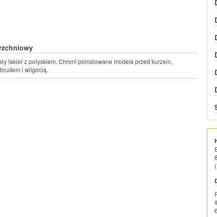
erzchniowy
ały lakier z połyskiem. Chroni pomalowane modele przed kurzem,
brudem i wilgocią.
(