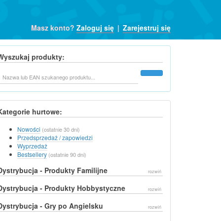
Masz konto?
Zaloguj się
|
Zarejestruj się
Wyszukaj produkty:
Szukaj
Kategorie hurtowe:
Nowości
(ostatnie 30 dni)
Przedsprzedaż / zapowiedzi
Wyprzedaż
Bestsellery
(ostatnie 90 dni)
Dystrybucja - Produkty Familijne
rozwiń
Dystrybucja - Produkty Hobbystyczne
rozwiń
Dystrybucja - Gry po Angielsku
rozwiń