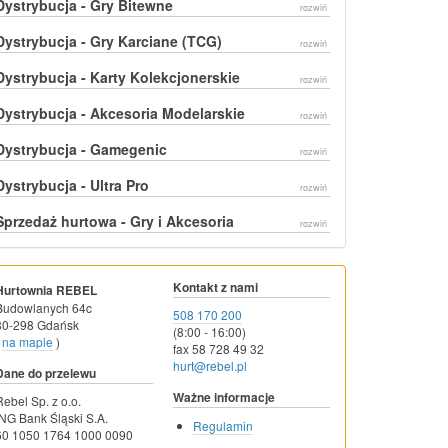
Dystrybucja - Gry Bitewne
rozwiń
Dystrybucja - Gry Karciane (TCG)
rozwiń
Dystrybucja - Karty Kolekcjonerskie
rozwiń
Dystrybucja - Akcesoria Modelarskie
rozwiń
Dystrybucja - Gamegenic
rozwiń
Dystrybucja - Ultra Pro
rozwiń
Sprzedaż hurtowa - Gry i Akcesoria
rozwiń
Kontakt z nami
Hurtownia REBEL
Budowlanych 64c
508 170 200
80-298 Gdańsk
(8:00 - 16:00)
na mapie
)
fax 58 728 49 32
hurt@rebel.pl
Dane do przelewu
Ważne informacje
Rebel Sp. z o.o.
ING Bank Śląski S.A.
Regulamin
60 1050 1764 1000 0090