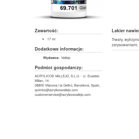
Zawartość:
Lakier nawi
17 ml
Trwały, wytrzym
zarysowaniami, 
Dodatkowe informacje:
Vallejo
Wydawca:
Podmiot gospodarczy:
ACRYLICOS VALLEJO, S.L.U. - c/. Eusebio
Millan, 14
08800 Vilanova i la Geltrú, Barcelona, Spain,
quimico@acrylicosvallejo.com
customerservice@acrylicosvallejo.com