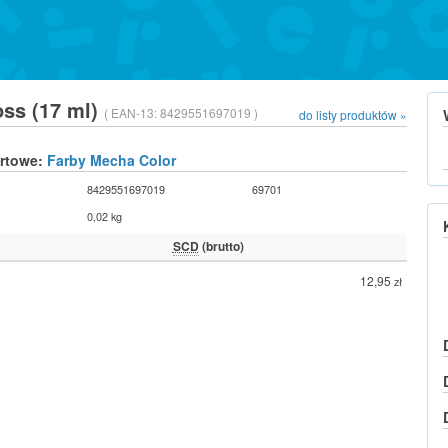
oss (17 ml)
( EAN-13:
8429551697019 )
do listy produktów »
urtowe:
Farby Mecha Color
8429551697019
69701
0,02 kg
SCD
(brutto)
12,95
zł