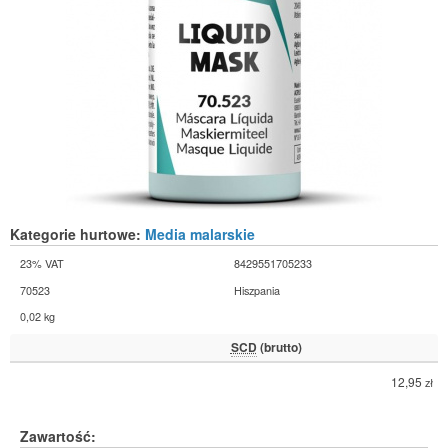
Kategorie hurtowe:
Media malarskie
23% VAT
8429551705233
70523
Hiszpania
0,02 kg
SCD
(brutto)
12,95
zł
Zawartość: