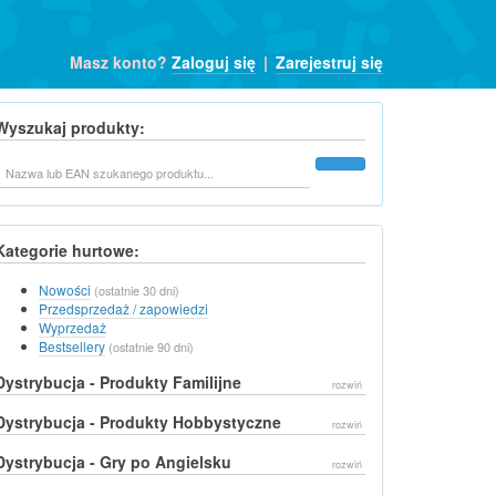
Masz konto?
Zaloguj się
|
Zarejestruj się
Wyszukaj produkty:
Szukaj
Kategorie hurtowe:
Nowości
(ostatnie 30 dni)
Przedsprzedaż / zapowiedzi
Wyprzedaż
Bestsellery
(ostatnie 90 dni)
Dystrybucja - Produkty Familijne
rozwiń
Dystrybucja - Produkty Hobbystyczne
rozwiń
Dystrybucja - Gry po Angielsku
rozwiń