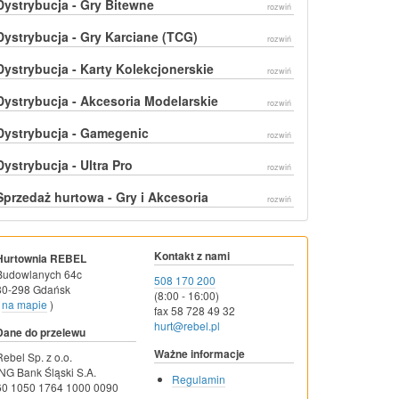
Dystrybucja - Gry Bitewne
rozwiń
Dystrybucja - Gry Karciane (TCG)
rozwiń
Dystrybucja - Karty Kolekcjonerskie
rozwiń
Dystrybucja - Akcesoria Modelarskie
rozwiń
Dystrybucja - Gamegenic
rozwiń
Dystrybucja - Ultra Pro
rozwiń
Sprzedaż hurtowa - Gry i Akcesoria
rozwiń
Kontakt z nami
Hurtownia REBEL
Budowlanych 64c
508 170 200
80-298 Gdańsk
(8:00 - 16:00)
na mapie
)
fax 58 728 49 32
hurt@rebel.pl
Dane do przelewu
Ważne informacje
Rebel Sp. z o.o.
ING Bank Śląski S.A.
Regulamin
60 1050 1764 1000 0090