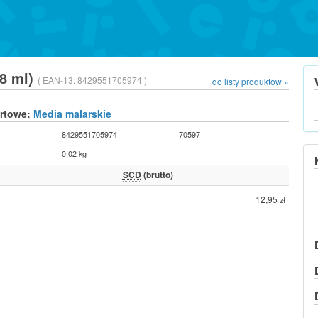
18 ml)
( EAN-13:
8429551705974 )
do listy produktów »
urtowe:
Media malarskie
8429551705974
70597
0,02 kg
SCD
(brutto)
12,95
zł