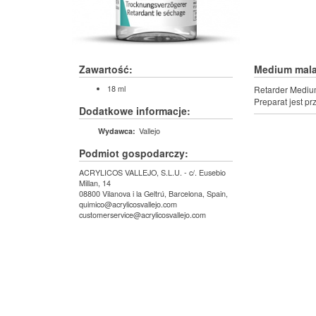
Zawartość:
Medium mala
18 ml
Retarder Medium
Preparat jest pr
Dodatkowe informacje:
Vallejo
Wydawca:
Podmiot gospodarczy:
ACRYLICOS VALLEJO, S.L.U. - c/. Eusebio
Millan, 14
08800 Vilanova i la Geltrú, Barcelona, Spain,
quimico@acrylicosvallejo.com
customerservice@acrylicosvallejo.com