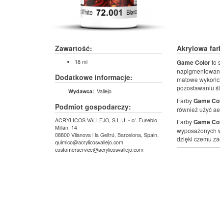
Zawartość:
Akrylowa fa
18 ml
Game Color
to 
napigmentowaniu 
Dodatkowe informacje:
matowe wykończ
pozostawaniu ś
Vallejo
Wydawca:
Farby
Game Co
Podmiot gospodarczy:
również użyć ae
ACRYLICOS VALLEJO, S.L.U. - c/. Eusebio
Farby
Game Co
Millan, 14
wyposażonych w
08800 Vilanova i la Geltrú, Barcelona, Spain,
dzięki czemu za
quimico@acrylicosvallejo.com
customerservice@acrylicosvallejo.com