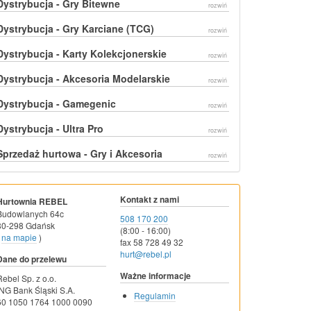
Dystrybucja - Gry Bitewne
rozwiń
Dystrybucja - Gry Karciane (TCG)
rozwiń
Dystrybucja - Karty Kolekcjonerskie
rozwiń
Dystrybucja - Akcesoria Modelarskie
rozwiń
Dystrybucja - Gamegenic
rozwiń
Dystrybucja - Ultra Pro
rozwiń
Sprzedaż hurtowa - Gry i Akcesoria
rozwiń
Kontakt z nami
Hurtownia REBEL
Budowlanych 64c
508 170 200
80-298 Gdańsk
(8:00 - 16:00)
na mapie
)
fax 58 728 49 32
hurt@rebel.pl
Dane do przelewu
Ważne informacje
Rebel Sp. z o.o.
ING Bank Śląski S.A.
Regulamin
60 1050 1764 1000 0090