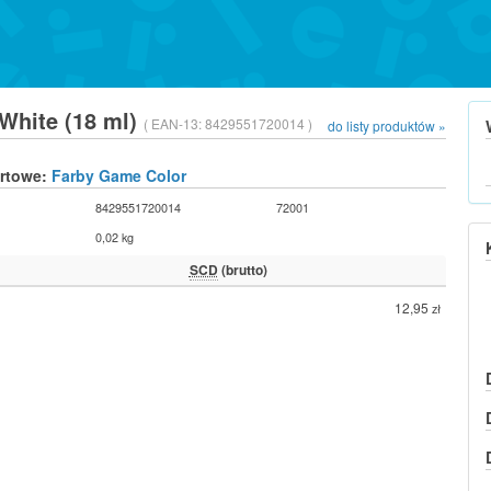
 White (18 ml)
( EAN-13:
8429551720014 )
do listy produktów »
urtowe:
Farby Game Color
8429551720014
72001
0,02 kg
SCD
(brutto)
12,95
zł