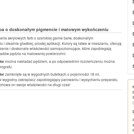
rba o doskonałym pigmencie i matowym wykończeniu
seria akrylowych farb o szerokiej gamie barw, doskonałym
i idealnie gładkiej, prostej aplikacji. Kolory są łatwe w mieszaniu, oferują
enie i doskonałe właściwości samopoziomujące, które zapobiegają
ladów pędzla na malowanej powierzchni.
lor
można nakładać pędzlem, a po odpowiednim rozcieńczeniu można
rografu.
lor
zamknięte są w wygodnych butelkach o pojemności 18 ml,
 wygodny zakraplacz zapobiegający parowaniu i wysychaniu preparatu,
chowa on swoje właściwości na długi czas!
(