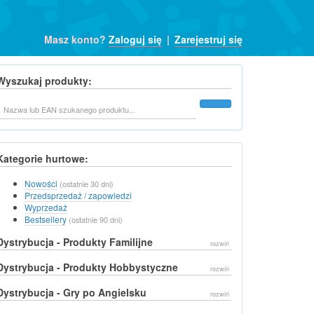
Masz konto?
Zaloguj się
|
Zarejestruj się
Wyszukaj produkty:
Szukaj
Kategorie hurtowe:
Nowości
(ostatnie 30 dni)
Przedsprzedaż / zapowiedzi
Wyprzedaż
Bestsellery
(ostatnie 90 dni)
Dystrybucja - Produkty Familijne
rozwiń
Dystrybucja - Produkty Hobbystyczne
rozwiń
Dystrybucja - Gry po Angielsku
rozwiń