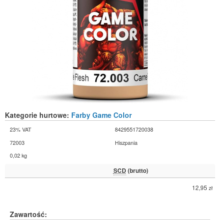
Kategorie hurtowe:
Farby Game Color
23% VAT
8429551720038
72003
Hiszpania
0,02 kg
SCD
(brutto)
12,95
zł
Zawartość: