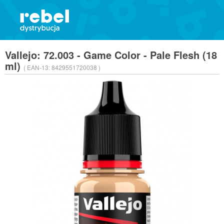
Vallejo: 72.003 - Game Color - Pale Flesh (18
ml)
( EAN-13:
8429551720038 )