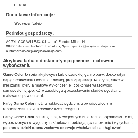
18 ml
Dodatkowe informacje:
Vallejo
Wydawca:
Podmiot gospodarczy:
ACRYLICOS VALLEJO, S.L.U. - c/. Eusebio Millan, 14
08800 Vilanova i la Geltrú, Barcelona, Spain, quimico@acrylicosvallejo.com
customerservice@acrylicosvallejo.com
Akrylowa farba o doskonałym pigmencie i matowym
wykończeniu
Game Color
to seria akrylowych farb o szerokiej gamie barw, doskonałym
napigmentowaniu i idealnie gładkiej, prostej aplikacji. Kolory są łatwe w
mieszaniu, oferują matowe wykończenie i doskonałe właściwości
samopoziomujące, które zapobiegają pozostawaniu śladów pędzla na
malowanej powierzchni.
Farby
Game Color
można nakładać pędzlem, a po odpowiednim
rozcieńczeniu można również użyć aerografu.
Farby
Game Color
zamknięte są w wygodnych butelkach o pojemności 18 ml,
wyposażonych w wygodny zakraplacz zapobiegający parowaniu i wysychaniu
preparatu, dzięki czemu zachowa on swoje właściwości na długi czas!