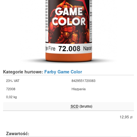
Kategorie hurtowe:
Farby Game Color
23% VAT
8429551720083
72008
Hiszpania
0,02 kg
SCD
(brutto)
12,95
zł
Zawartość: