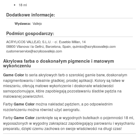
18 ml
Dodatkowe informacje:
Vallejo
Wydawca:
Podmiot gospodarczy:
ACRYLICOS VALLEJO, S.L.U. - c/. Eusebio Millan, 14
08800 Vilanova i la Geltrú, Barcelona, Spain, quimico@acrylicosvallejo.com
customerservice@acrylicosvallejo.com
Akrylowa farba o doskonałym pigmencie i matowym
wykończeniu
Game Color
to seria akrylowych farb o szerokiej gamie barw, doskonałym
napigmentowaniu i idealnie gładkiej, prostej aplikacji. Kolory są łatwe w
mieszaniu, oferują matowe wykończenie i doskonałe właściwości
samopoziomujące, które zapobiegają pozostawaniu śladów pędzla na
malowanej powierzchni.
Farby
Game Color
można nakładać pędzlem, a po odpowiednim
rozcieńczeniu można również użyć aerografu.
Farby
Game Color
zamknięte są w wygodnych butelkach o pojemności 18 ml,
wyposażonych w wygodny zakraplacz zapobiegający parowaniu i wysychaniu
preparatu, dzięki czemu zachowa on swoje właściwości na długi czas!