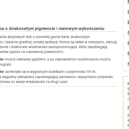
rba o doskonałym pigmencie i matowym wykończeniu
seria akrylowych farb o szerokiej gamie barw, doskonałym
i idealnie gładkiej, prostej aplikacji. Kolory są łatwe w mieszaniu, oferują
enie i doskonałe właściwości samopoziomujące, które zapobiegają
ladów pędzla na malowanej powierzchni.
lor
można nakładać pędzlem, a po odpowiednim rozcieńczeniu można
rografu.
lor
zamknięte są w wygodnych butelkach o pojemności 18 ml,
 wygodny zakraplacz zapobiegający parowaniu i wysychaniu preparatu,
chowa on swoje właściwości na długi czas!
(