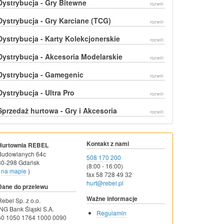
Dystrybucja - Gry Bitewne
rozwiń
Dystrybucja - Gry Karciane (TCG)
rozwiń
Dystrybucja - Karty Kolekcjonerskie
rozwiń
Dystrybucja - Akcesoria Modelarskie
rozwiń
Dystrybucja - Gamegenic
rozwiń
Dystrybucja - Ultra Pro
rozwiń
Sprzedaż hurtowa - Gry i Akcesoria
rozwiń
Kontakt z nami
Hurtownia REBEL
Budowlanych 64c
508 170 200
80-298 Gdańsk
(8:00 - 16:00)
na mapie
)
fax 58 728 49 32
hurt@rebel.pl
Dane do przelewu
Ważne informacje
Rebel Sp. z o.o.
ING Bank Śląski S.A.
Regulamin
60 1050 1764 1000 0090