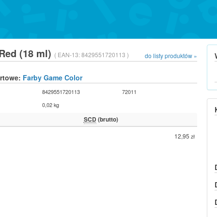
 Red (18 ml)
( EAN-13:
8429551720113 )
do listy produktów »
urtowe:
Farby Game Color
8429551720113
72011
0,02 kg
SCD
(brutto)
12,95
zł