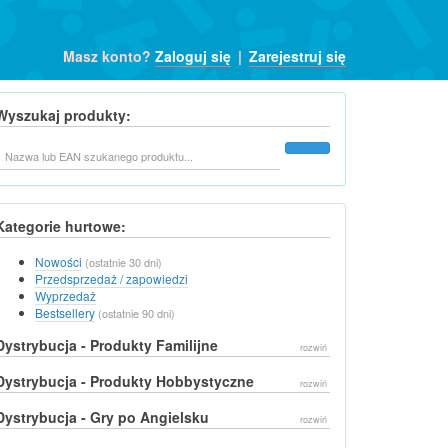
Masz konto?
Zaloguj się
|
Zarejestruj się
Wyszukaj produkty:
Szukaj
Kategorie hurtowe:
Nowości
(ostatnie 30 dni)
Przedsprzedaż / zapowiedzi
Wyprzedaż
Bestsellery
(ostatnie 90 dni)
Dystrybucja - Produkty Familijne
rozwiń
Dystrybucja - Produkty Hobbystyczne
rozwiń
Dystrybucja - Gry po Angielsku
rozwiń