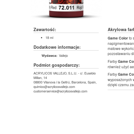
Zawartość:
Akrylowa fa
18 ml
Game Color
to 
napigmentowaniu 
Dodatkowe informacje:
matowe wykończ
pozostawaniu ś
Vallejo
Wydawca:
Farby
Game Co
Podmiot gospodarczy:
również użyć ae
ACRYLICOS VALLEJO, S.L.U. - c/. Eusebio
Farby
Game Co
Millan, 14
wyposażonych w
08800 Vilanova i la Geltrú, Barcelona, Spain,
dzięki czemu za
quimico@acrylicosvallejo.com
customerservice@acrylicosvallejo.com