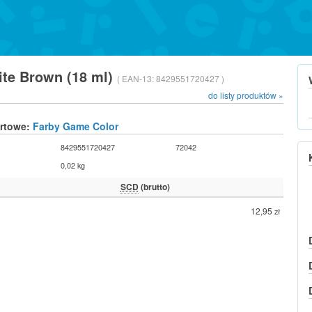
site Brown (18 ml)
( EAN-13:
8429551720427 )
do listy produktów »
urtowe:
Farby Game Color
8429551720427
72042
0,02 kg
SCD
(brutto)
12,95
zł