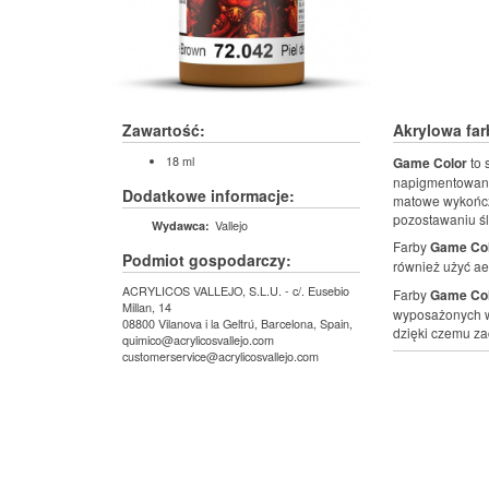
Zawartość:
Akrylowa fa
18 ml
Game Color
to 
napigmentowaniu 
Dodatkowe informacje:
matowe wykończ
pozostawaniu ś
Vallejo
Wydawca:
Farby
Game Co
Podmiot gospodarczy:
również użyć ae
ACRYLICOS VALLEJO, S.L.U. - c/. Eusebio
Farby
Game Co
Millan, 14
wyposażonych w
08800 Vilanova i la Geltrú, Barcelona, Spain,
dzięki czemu za
quimico@acrylicosvallejo.com
customerservice@acrylicosvallejo.com