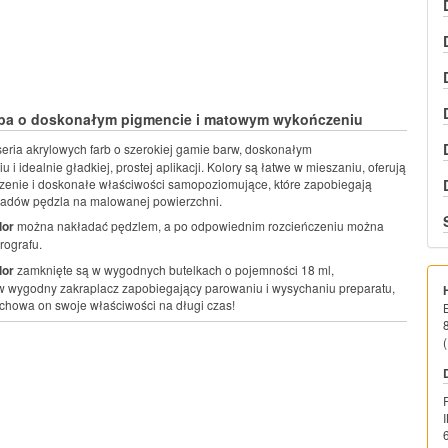
rba o doskonałym pigmencie i matowym wykończeniu
seria akrylowych farb o szerokiej gamie barw, doskonałym
i idealnie gładkiej, prostej aplikacji. Kolory są łatwe w mieszaniu, oferują
enie i doskonałe właściwości samopoziomujące, które zapobiegają
ladów pędzla na malowanej powierzchni.
lor
można nakładać pędzlem, a po odpowiednim rozcieńczeniu można
rografu.
lor
zamknięte są w wygodnych butelkach o pojemności 18 ml,
 wygodny zakraplacz zapobiegający parowaniu i wysychaniu preparatu,
chowa on swoje właściwości na długi czas!
(