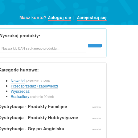
Masz konto?
Zaloguj się
|
Zarejestruj się
Wyszukaj produkty:
Szukaj
Kategorie hurtowe:
Nowości
(ostatnie 30 dni)
Przedsprzedaż / zapowiedzi
Wyprzedaż
Bestsellery
(ostatnie 90 dni)
Dystrybucja - Produkty Familijne
rozwiń
Dystrybucja - Produkty Hobbystyczne
rozwiń
Dystrybucja - Gry po Angielsku
rozwiń