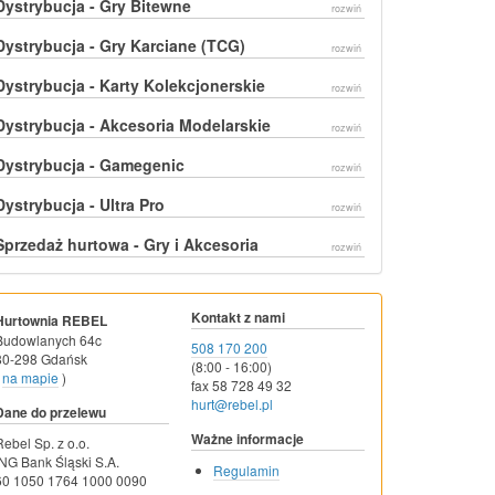
Dystrybucja - Gry Bitewne
rozwiń
Dystrybucja - Gry Karciane (TCG)
rozwiń
Dystrybucja - Karty Kolekcjonerskie
rozwiń
Dystrybucja - Akcesoria Modelarskie
rozwiń
Dystrybucja - Gamegenic
rozwiń
Dystrybucja - Ultra Pro
rozwiń
Sprzedaż hurtowa - Gry i Akcesoria
rozwiń
Kontakt z nami
Hurtownia REBEL
Budowlanych 64c
508 170 200
80-298 Gdańsk
(8:00 - 16:00)
na mapie
)
fax 58 728 49 32
hurt@rebel.pl
Dane do przelewu
Ważne informacje
Rebel Sp. z o.o.
ING Bank Śląski S.A.
Regulamin
60 1050 1764 1000 0090