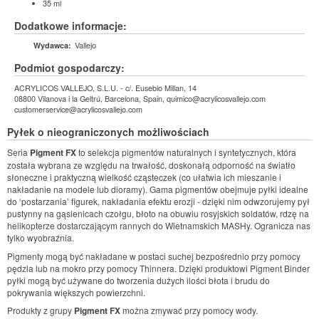
35 ml
Dodatkowe informacje:
Vallejo
Wydawca:
Podmiot gospodarczy:
ACRYLICOS VALLEJO, S.L.U. - c/. Eusebio Millan, 14
08800 Vilanova i la Geltrú, Barcelona, Spain, quimico@acrylicosvallejo.com
customerservice@acrylicosvallejo.com
Pyłek o nieograniczonych możliwościach
Seria
Pigment FX
to selekcja pigmentów naturalnych i syntetycznych, która
została wybrana ze względu na trwałość, doskonałą odporność na światło
słoneczne i praktyczną wielkość cząsteczek (co ułatwia ich mieszanie i
nakładanie na modele lub dioramy). Gama pigmentów obejmuje pyłki idealne
do ‘postarzania’ figurek, nakładania efektu erozji - dzięki nim odwzorujemy pył
pustynny na gąsienicach czołgu, błoto na obuwiu rosyjskich soldatów, rdzę na
helikopterze dostarczającym rannych do Wietnamskich MASHy. Ogranicza nas
tylko wyobraźnia.
Pigmenty mogą być nakładane w postaci suchej bezpośrednio przy pomocy
pędzla lub na mokro przy pomocy Thinnera. Dzięki produktowi Pigment Binder
pyłki mogą być używane do tworzenia dużych ilości błota i brudu do
pokrywania większych powierzchni.
Produkty z grupy
Pigment FX
można zmywać przy pomocy wody.