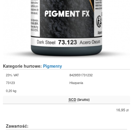
Kategorie hurtowe:
Pigmenty
23% VAT
8429551731232
73123
Hiszpania
0,20 kg
SCD
(brutto)
16,95
zł
Zawartość: