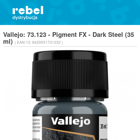
Vallejo: 73.123 - Pigment FX - Dark Steel (35
ml)
( EAN-13:
8429551731232 )