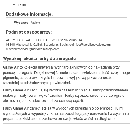
18 ml
Dodatkowe informacje:
Vallejo
Wydawca:
Podmiot gospodarczy:
ACRYLICOS VALLEJO, S.L.U. - c/. Eusebio Millan, 14
08800 Vilanova i la Geltrú, Barcelona, Spain, quimico@acrylicosvallejo.com
customerservice@acrylicosvallejo.com
Wysokiej jakości farby do aerografu
Game Air
to kolekcja uniwersalnych farb akrylowych do nakładania przy
pomocy aerografu. Dzięki nowej formule została zwiększona ilość rozpylanego
pigmentu, co poprawia krycie i zapewnia wyjątkową przyczepność do
wcześniej spodkładowanych powierzchni.
Farby
Game Air
cechują się krótkim czasem schnięcia, samopoziomowaniem i
matowym, satynowym wykończeniem. Farby są przeznaczone do aerografu,
ale można je nakładać również za pomocą pędzli.
Farby
Game Air
zamknięte są w wygodnych butelkach o pojemności 18 ml,
wyposażonych w wygodny zakraplacz zapobiegający parowaniu i wysychaniu
preparatu, dzięki czemu zachowa on swoje właściwości na długi czas!