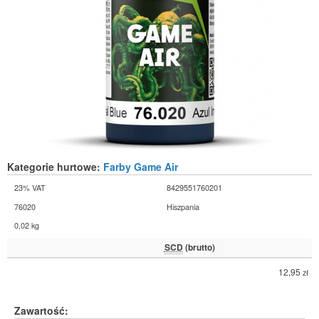
Kategorie hurtowe:
Farby Game Air
23% VAT
8429551760201
76020
Hiszpania
0,02 kg
SCD
(brutto)
12,95
zł
Zawartość: