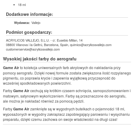
18 ml
Dodatkowe informacje:
Vallejo
Wydawca:
Podmiot gospodarczy:
ACRYLICOS VALLEJO, S.L.U. - c/. Eusebio Millan, 14
08800 Vilanova i la Geltrú, Barcelona, Spain, quimico@acrylicosvallejo.com
customerservice@acrylicosvallejo.com
Wysokiej jakości farby do aerografu
Game Air
to kolekcja uniwersalnych farb akrylowych do nakładania przy
pomocy aerografu. Dzięki nowej formule została zwiększona ilość rozpylanego
pigmentu, co poprawia krycie i zapewnia wyjątkową przyczepność do
wcześniej spodkładowanych powierzchni.
Farby
Game Air
cechują się krótkim czasem schnięcia, samopoziomowaniem i
matowym, satynowym wykończeniem. Farby są przeznaczone do aerografu,
ale można je nakładać również za pomocą pędzli.
Farby
Game Air
zamknięte są w wygodnych butelkach o pojemności 18 ml,
wyposażonych w wygodny zakraplacz zapobiegający parowaniu i wysychaniu
preparatu, dzięki czemu zachowa on swoje właściwości na długi czas!