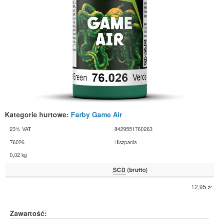
Kategorie hurtowe:
Farby Game Air
23% VAT
8429551760263
76026
Hiszpania
0,02 kg
SCD
(brutto)
12,95
zł
Zawartość: