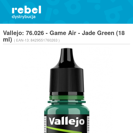
Vallejo: 76.026 - Game Air - Jade Green (18
ml)
( EAN-13:
8429551760263 )