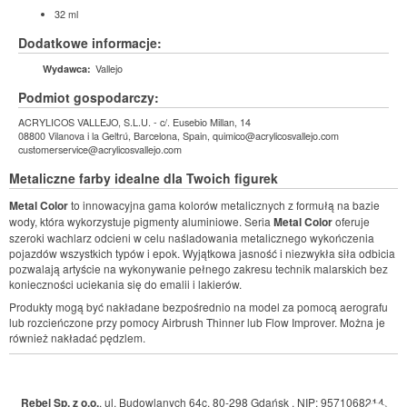
32 ml
Dodatkowe informacje:
Vallejo
Wydawca:
Podmiot gospodarczy:
ACRYLICOS VALLEJO, S.L.U. - c/. Eusebio Millan, 14
08800 Vilanova i la Geltrú, Barcelona, Spain, quimico@acrylicosvallejo.com
customerservice@acrylicosvallejo.com
Metaliczne farby idealne dla Twoich figurek
Metal Color
to innowacyjna gama kolorów metalicznych z formułą na bazie
wody, która wykorzystuje pigmenty aluminiowe. Seria
Metal Color
oferuje
szeroki wachlarz odcieni w celu naśladowania metalicznego wykończenia
pojazdów wszystkich typów i epok. Wyjątkowa jasność i niezwykła siła odbicia
pozwalają artyście na wykonywanie pełnego zakresu technik malarskich bez
konieczności uciekania się do emalii i lakierów.
Produkty mogą być nakładane bezpośrednio na model za pomocą aerografu
lub rozcieńczone przy pomocy Airbrush Thinner lub Flow Improver. Można je
również nakładać pędzlem.
Rebel Sp. z o.o.
,
ul. Budowlanych 64c, 80-298 Gdańsk
,
NIP: 9571068214
,