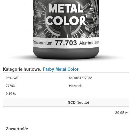
Kategorie hurtowe:
Farby Metal Color
23% VAT
8429551777032
77703
Hiszpania
0,20 kg
SCD
(brutto)
39,95
zł
Zawartość: