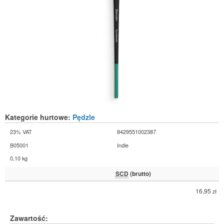
Kategorie hurtowe:
Pędzle
23% VAT
8429551002387
B05001
Indie
0,10 kg
SCD
(brutto)
16,95
zł
Zawartość: