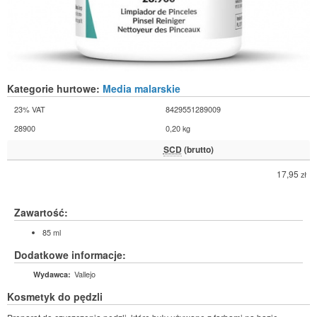
Kategorie hurtowe:
Media malarskie
23% VAT
8429551289009
28900
0,20 kg
SCD
(brutto)
17,95
zł
Zawartość:
85 ml
Dodatkowe informacje:
Vallejo
Wydawca:
Kosmetyk do pędzli