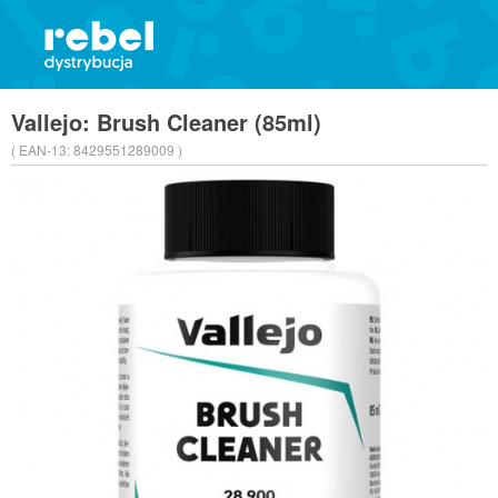
Vallejo: Brush Cleaner (85ml)
( EAN-13:
8429551289009 )