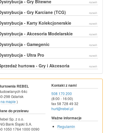
Dystrybucja - Gry Bitewne
rozwiń
Dystrybucja - Gry Karciane (TCG)
rozwiń
Dystrybucja - Karty Kolekcjonerskie
rozwiń
Dystrybucja - Akcesoria Modelarskie
rozwiń
Dystrybucja - Gamegenic
rozwiń
Dystrybucja - Ultra Pro
rozwiń
Sprzedaż hurtowa - Gry i Akcesoria
rozwiń
Kontakt z nami
Hurtownia REBEL
Budowlanych 64c
508 170 200
80-298 Gdańsk
(8:00 - 16:00)
na mapie
)
fax 58 728 49 32
hurt@rebel.pl
Dane do przelewu
Ważne informacje
Rebel Sp. z o.o.
ING Bank Śląski S.A.
Regulamin
60 1050 1764 1000 0090