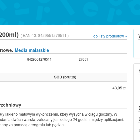
(200ml)
( EAN-13:
8429551276511 )
do listy produktów »
urtowe:
Media malarskie
8429551276511
27651
SCD
(brutto)
43,95
zł
erzchniowy
ały lakier o matowym wykończeniu, który wysycha w ciągu godziny. W
dania dwóch warstw, zalecany jest odstęp 24 godzin między aplikacjami.
dany za pomocą aerografu lub pędzla.