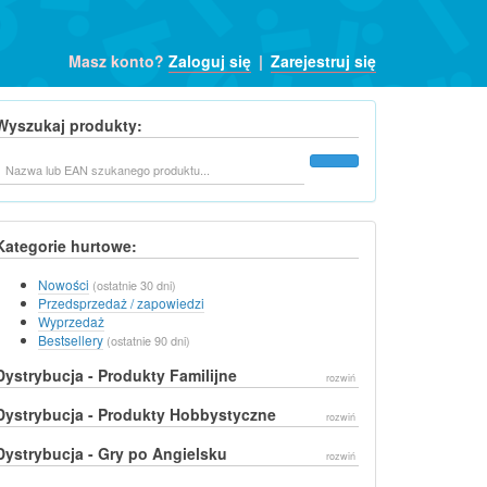
Masz konto?
Zaloguj się
|
Zarejestruj się
Wyszukaj produkty:
Szukaj
Kategorie hurtowe:
Nowości
(ostatnie 30 dni)
Przedsprzedaż / zapowiedzi
Wyprzedaż
Bestsellery
(ostatnie 90 dni)
Dystrybucja - Produkty Familijne
rozwiń
Dystrybucja - Produkty Hobbystyczne
rozwiń
Dystrybucja - Gry po Angielsku
rozwiń