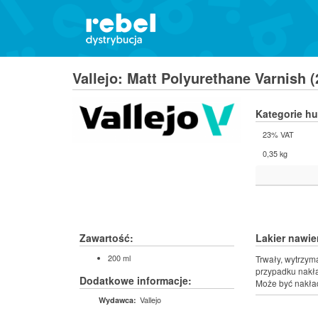
Vallejo: Matt Polyurethane Varnish 
Kategorie h
23% VAT
0,35 kg
Zawartość:
Lakier nawi
200 ml
Trwały, wytrzym
przypadku nakła
Dodatkowe informacje:
Może być nakła
Vallejo
Wydawca: