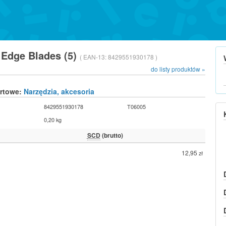
l Edge Blades (5)
( EAN-13:
8429551930178 )
do listy produktów »
urtowe:
Narzędzia, akcesoria
8429551930178
T06005
0,20 kg
SCD
(brutto)
12,95
zł