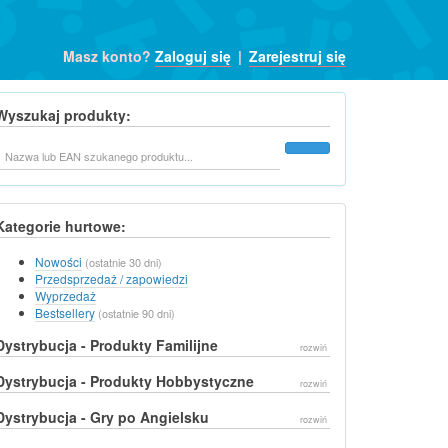
Masz konto?
Zaloguj się
|
Zarejestruj się
Wyszukaj produkty:
Szukaj
Kategorie hurtowe:
Nowości
(ostatnie 30 dni)
Przedsprzedaż / zapowiedzi
Wyprzedaż
Bestsellery
(ostatnie 90 dni)
Dystrybucja - Produkty Familijne
rozwiń
Dystrybucja - Produkty Hobbystyczne
rozwiń
Dystrybucja - Gry po Angielsku
rozwiń