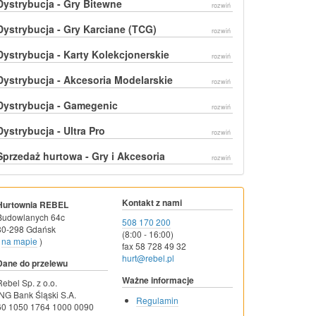
Dystrybucja - Gry Bitewne
rozwiń
Dystrybucja - Gry Karciane (TCG)
rozwiń
Dystrybucja - Karty Kolekcjonerskie
rozwiń
Dystrybucja - Akcesoria Modelarskie
rozwiń
Dystrybucja - Gamegenic
rozwiń
Dystrybucja - Ultra Pro
rozwiń
Sprzedaż hurtowa - Gry i Akcesoria
rozwiń
Kontakt z nami
Hurtownia REBEL
Budowlanych 64c
508 170 200
80-298 Gdańsk
(8:00 - 16:00)
na mapie
)
fax 58 728 49 32
hurt@rebel.pl
Dane do przelewu
Ważne informacje
Rebel Sp. z o.o.
ING Bank Śląski S.A.
Regulamin
60 1050 1764 1000 0090