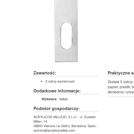
Zawartość:
Praktyczne a
5 ostrzy wymiennych
Zestaw 5 ostrzy
papier, plastik,
Dodatkowe informacje:
skrobania i przy
Vallejo
Wydawca:
Podmiot gospodarczy:
ACRYLICOS VALLEJO, S.L.U. - c/. Eusebio
Millan, 14
08800 Vilanova i la Geltrú, Barcelona, Spain,
quimico@acrylicosvallejo.com