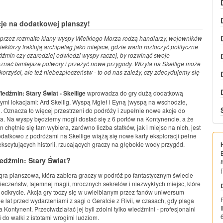
je na dodatkowej planszy!
rzez rozmaite klany wyspy Wielkiego Morza rodzą handlarzy, wojowników
ektórzy traktują archipelag jako miejsce, gdzie warto roztoczyć polityczne
dźmin czy czarodziej odwiedzi wyspy raczej, by rozwinąć swoje
oznać tamtejsze potwory i przeżyć nowe przygody. Wizyta na Skellige może
korzyści, ale też niebezpieczeństw - to od nas zależy, czy zdecydujemy się
iedźmin: Stary Świat - Skellige
wprowadza do gry dużą dodatkową
ymi lokacjami: Ard Skellig, Wyspą Mgieł i Eyną (wyspą na wschodzie,
. Oznacza to więcej przestrzeni do podróży i zupełnie nowe akcje do
. Na wyspy będziemy mogli dostać się z 6 portów na Kontynencie, a że
n chętnie się tam wybiera, zarówno liczba statków, jak i miejsc na nich, jest
datkowo z podróżami na Skellige wiążą się nowe karty eksploracji pełne
ekscytujących historii, rzucających graczy na głębokie wody przygód.
edźmin: Stary Świat?
(
ra planszowa, która zabiera graczy w podróż po fantastycznym świecie
eczeństw, tajemnej magii, mrocznych sekretów i niezwykłych miejsc, które
a odkrycie. Akcja gry toczy się w uwielbianym przez fanów uniwersum
 lat przed wydarzeniami z sagi o Geralcie z Rivii, w czasach, gdy plaga
 Kontynent. Przeciwdziałać jej byli zdolni tylko wiedźmini - profesjonalni
 do walki z istotami wrogimi ludziom.