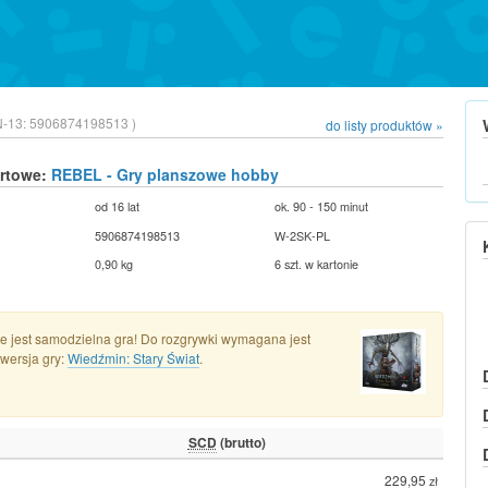
N-13:
5906874198513 )
do listy produktów »
urtowe:
REBEL - Gry planszowe hobby
od 16 lat
ok. 90 - 150 minut
5906874198513
W-2SK-PL
0,90 kg
6 szt. w kartonie
e jest samodzielna gra! Do rozgrywki wymagana jest
wersja gry:
Wiedźmin: Stary Świat
.
SCD
(brutto)
229,95
zł