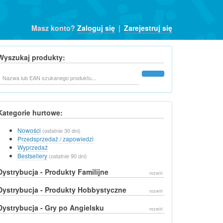
Masz konto?
Zaloguj się
|
Zarejestruj się
Wyszukaj produkty:
Szukaj
Kategorie hurtowe:
Nowości
(ostatnie 30 dni)
Przedsprzedaż / zapowiedzi
Wyprzedaż
Bestsellery
(ostatnie 90 dni)
Dystrybucja - Produkty Familijne
rozwiń
Dystrybucja - Produkty Hobbystyczne
rozwiń
Dystrybucja - Gry po Angielsku
rozwiń