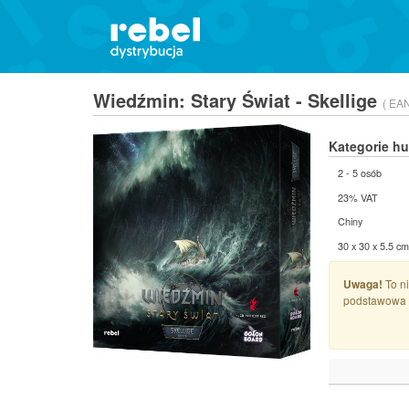
Wiedźmin: Stary Świat - Skellige
( EA
Kategorie h
2 - 5 osób
23% VAT
Chiny
30 x 30 x 5.5 cm
Uwaga!
To ni
podstawowa 