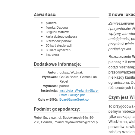
Zawartość:
3 nowe lokac
plansza
Zamieszkiwane p
figurka Dagona
i przywódców. Ni
3 figurki statków
wpływy, ale wie
karta dużego potwora
umiejętności, p
6 żetonów portów
przynieść wiele 
50 kart eksploracji
podjąć ryzyko.
30 kart wydarzeń
instrukcja
Rozszerzenie
W
planszę z 3 now
Dodatkowe informacje:
dotąd nieznaną)
przeprowadzenia
Łukasz Woźniak
Autor:
Go On Board, Games Lab,
Wydawca:
nie każdy kapita
Rebel
ograniczona. Do
polskie
Wydanie:
różnorodnych i 
Instrukcja_Wiedzmin-Stary-
Instrukcja:
Swiat-Skellige.pdf
Czym jest Wi
BoardGameGeek.com
Opis w BGG:
To przygodowa g
Podmiot gospodarczy:
pełnym niebezpi
tylko czekają n
Rebel Sp. z o.o., ul. Budowlanych 64c, 80-
Wiedźmina, wiele
298, Gdańsk, Poland, wydawnictwo@rebel.pl
potworów trawiła
zabójcy szkoleni