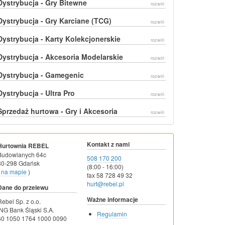
Dystrybucja - Gry Bitewne
rozwiń
Dystrybucja - Gry Karciane (TCG)
rozwiń
Dystrybucja - Karty Kolekcjonerskie
rozwiń
Dystrybucja - Akcesoria Modelarskie
rozwiń
Dystrybucja - Gamegenic
rozwiń
Dystrybucja - Ultra Pro
rozwiń
Sprzedaż hurtowa - Gry i Akcesoria
rozwiń
Kontakt z nami
Hurtownia REBEL
Budowlanych 64c
508 170 200
80-298 Gdańsk
(8:00 - 16:00)
na mapie
)
fax 58 728 49 32
hurt@rebel.pl
Dane do przelewu
Ważne informacje
Rebel Sp. z o.o.
ING Bank Śląski S.A.
Regulamin
60 1050 1764 1000 0090