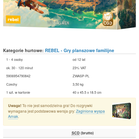
Kategorie hurtowe:
REBEL - Gry planszowe familijne
1 - 4 osoby
od 12 lat
ok. 30 - 120 minut
23% VAT
5906954790842
ZWASP-PL
Czechy
3,50 kg
1 szt. w kartonie
40 x 45.5 x 18.5 cm
Uwaga!
To nie jest samodzielna gra! Do rozgrywki
wymagana jest podstawowa wersja gry:
Zaginiona wyspa
Arnak
.
SCD
(brutto)