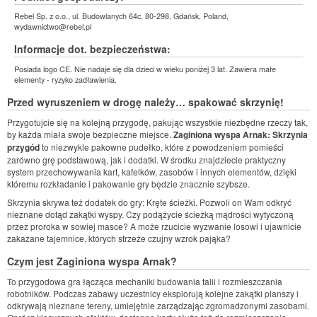
Rebel Sp. z o.o., ul. Budowlanych 64c, 80-298, Gdańsk, Poland,
wydawnictwo@rebel.pl
Informacje dot. bezpieczeństwa:
Posiada logo CE. Nie nadaje się dla dzieci w wieku poniżej 3 lat. Zawiera małe
elementy - ryzyko zadławienia.
Przed wyruszeniem w drogę należy… spakować skrzynię!
Przygotujcie się na kolejną przygodę, pakując wszystkie niezbędne rzeczy tak,
by każda miała swoje bezpieczne miejsce.
Zaginiona wyspa Arnak: Skrzynia
przygód
to niezwykle pakowne pudełko, które z powodzeniem pomieści
zarówno grę podstawową, jak i dodatki. W środku znajdziecie praktyczny
system przechowywania kart, kafelków, zasobów i innych elementów, dzięki
któremu rozkładanie i pakowanie gry będzie znacznie szybsze.
Skrzynia skrywa też dodatek do gry: Kręte ścieżki. Pozwoli on Wam odkryć
nieznane dotąd zakątki wyspy. Czy podążycie ścieżką mądrości wytyczoną
przez proroka w sowiej masce? A może rzucicie wyzwanie losowi i ujawnicie
zakazane tajemnice, których strzeże czujny wzrok pająka?
Czym jest Zaginiona wyspa Arnak?
To przygodowa gra łącząca mechaniki budowania talii i rozmieszczania
robotników. Podczas zabawy uczestnicy eksplorują kolejne zakątki planszy i
odkrywają nieznane tereny, umiejętnie zarządzając zgromadzonymi zasobami.