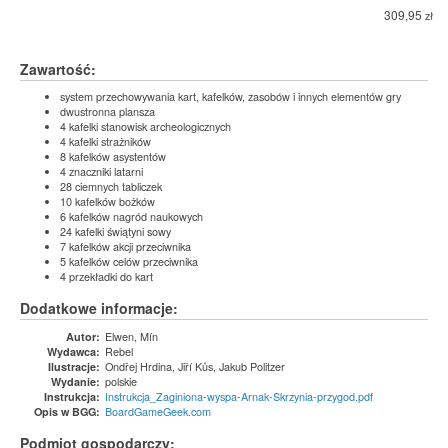
309,95
zł
Zawartość:
system przechowywania kart, kafelków, zasobów i innych elementów gry
dwustronna plansza
4 kafelki stanowisk archeologicznych
4 kafelki strażników
8 kafelków asystentów
4 znaczniki latarni
28 ciemnych tabliczek
10 kafelków bożków
6 kafelków nagród naukowych
24 kafelki świątyni sowy
7 kafelków akcji przeciwnika
5 kafelków celów przeciwnika
4 przekładki do kart
Dodatkowe informacje:
Elwen, Mín
Autor:
Rebel
Wydawca:
Ondřej Hrdina, Jiří Kůs, Jakub Politzer
Ilustracje:
polskie
Wydanie:
Instrukcja_Zaginiona-wyspa-Arnak-Skrzynia-przygod.pdf
Instrukcja:
BoardGameGeek.com
Opis w BGG:
Podmiot gospodarczy: