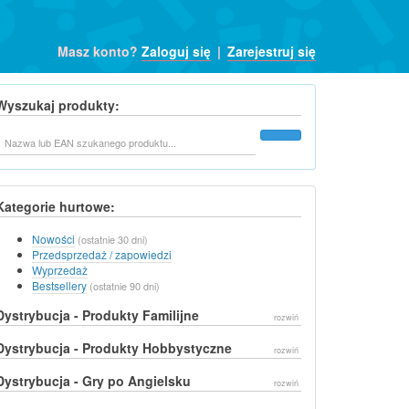
Masz konto?
Zaloguj się
|
Zarejestruj się
Wyszukaj produkty:
Szukaj
Kategorie hurtowe:
Nowości
(ostatnie 30 dni)
Przedsprzedaż / zapowiedzi
Wyprzedaż
Bestsellery
(ostatnie 90 dni)
Dystrybucja - Produkty Familijne
rozwiń
Dystrybucja - Produkty Hobbystyczne
rozwiń
Dystrybucja - Gry po Angielsku
rozwiń