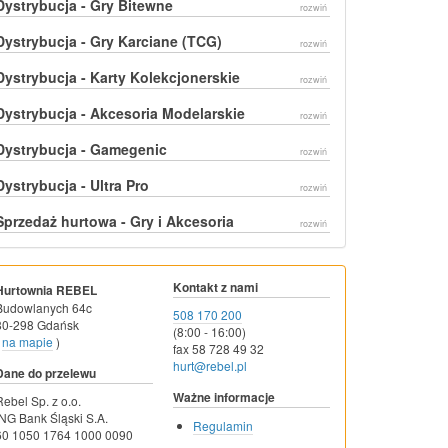
Dystrybucja - Gry Bitewne
rozwiń
Dystrybucja - Gry Karciane (TCG)
rozwiń
Dystrybucja - Karty Kolekcjonerskie
rozwiń
Dystrybucja - Akcesoria Modelarskie
rozwiń
Dystrybucja - Gamegenic
rozwiń
Dystrybucja - Ultra Pro
rozwiń
Sprzedaż hurtowa - Gry i Akcesoria
rozwiń
Kontakt z nami
Hurtownia REBEL
Budowlanych 64c
508 170 200
80-298 Gdańsk
(8:00 - 16:00)
na mapie
)
fax 58 728 49 32
hurt@rebel.pl
Dane do przelewu
Ważne informacje
Rebel Sp. z o.o.
ING Bank Śląski S.A.
Regulamin
60 1050 1764 1000 0090