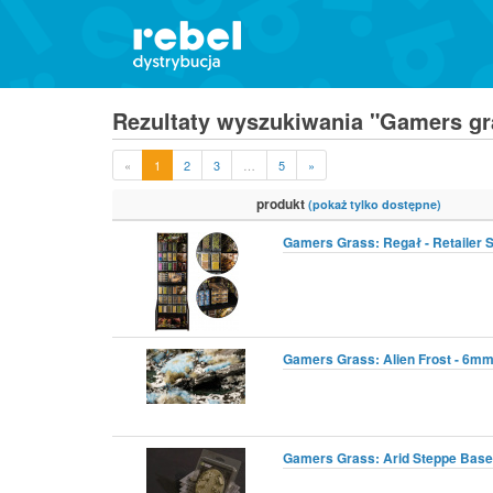
Rezultaty wyszukiwania "Gamers gr
«
1
2
3
…
5
»
produkt
(pokaż tylko dostępne)
Gamers Grass: Regał - Retailer S
Gamers Grass: Alien Frost - 6mm
Gamers Grass: Arid Steppe Bases