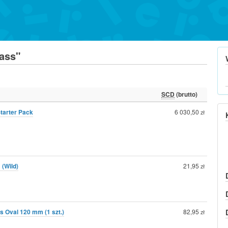
ass"
SCD
(brutto)
tarter Pack
6 030,50
zł
 (Wild)
21,95
zł
 Oval 120 mm (1 szt.)
82,95
zł