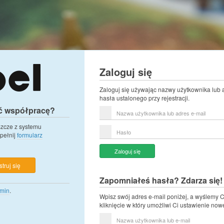
Zaloguj się
Zaloguj się używając nazwy użytkownika lub 
hasła ustalonego przy rejestracji.
ć współpracę?
Nazwa
użytkownika
lub
eszcze z systemu
Hasło
adres
pełnij
formularz
e-
mail
Zaloguj się
truj się
Zapomniałeś hasła? Zdarza się!
min
.
Wpisz swój adres e-mail poniżej, a wyślemy C
kliknięcie w który umożliwi Ci ustawienie now
Nazwa
użytkownika