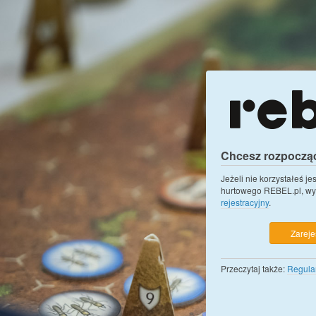
Chcesz rozpoczą
Jeżeli nie korzystałeś j
hurtowego REBEL.pl, wy
rejestracyjny
.
Zarejes
Przeczytaj także:
Regula