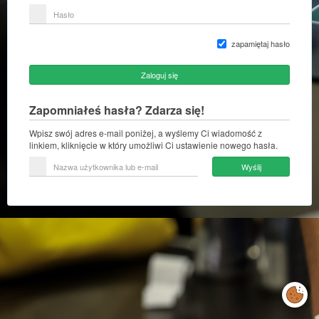
lub
Hasło
adres
e-
mail
zapamiętaj hasło
Zaloguj się
Zapomniałeś hasła? Zdarza się!
Wpisz swój adres e-mail poniżej, a wyślemy Ci wiadomość z
linkiem, kliknięcie w który umożliwi Ci ustawienie nowego hasła.
Nazwa
Wyślij
użytkownika
lub
e-
mail
Zarządzaj
preferencjami
cookies