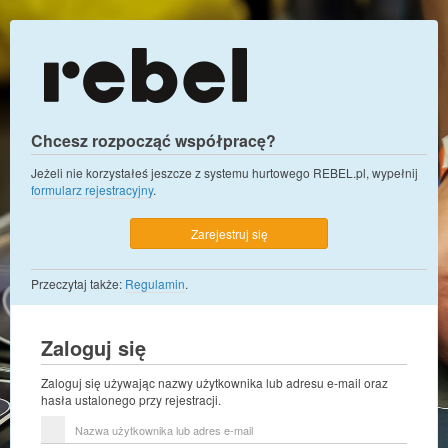
Chcesz rozpocząć współpracę?
Jeżeli nie korzystałeś jeszcze z systemu hurtowego REBEL.pl, wypełnij
formularz rejestracyjny
.
Zarejestruj się
Przeczytaj także:
Regulamin
.
Zaloguj się
Zaloguj się używając nazwy użytkownika lub adresu e-mail oraz
hasła ustalonego przy rejestracji.
Nazwa
użytkownika