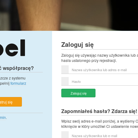
Zaloguj się
Zaloguj się używając nazwy użytkownika lub 
hasła ustalonego przy rejestracji.
ć współpracę?
Nazwa
użytkownika
lub
eszcze z systemu
Hasło
adres
pełnij
formularz
e-
mail
Zaloguj się
truj się
Zapomniałeś hasła? Zdarza się!
min
.
Wpisz swój adres e-mail poniżej, a wyślemy C
kliknięcie w który umożliwi Ci ustawienie now
Nazwa
użytkownika