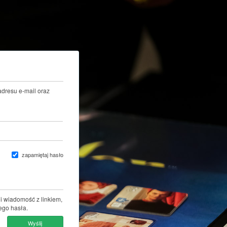
adresu e-mail oraz
zapamiętaj hasło
i wiadomość z linkiem,
ego hasła.
Wyślij