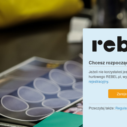
Chcesz rozpoczą
Jeżeli nie korzystałeś j
hurtowego REBEL.pl, wy
rejestracyjny
.
Zarejes
Przeczytaj także:
Regula