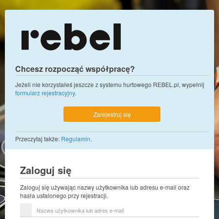
Chcesz rozpocząć współpracę?
Jeżeli nie korzystałeś jeszcze z systemu hurtowego REBEL.pl, wypełnij
formularz rejestracyjny
.
Zarejestruj się
Przeczytaj także:
Regulamin
.
Zaloguj się
Zaloguj się używając nazwy użytkownika lub adresu e-mail oraz
hasła ustalonego przy rejestracji.
Nazwa
użytkownika