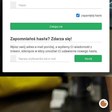
lub
Hasło
adres
e-
mail
zapamiętaj hasło
Zaloguj się
Zapomniałeś hasła? Zdarza się!
Wpisz swój adres e-mail poniżej, a wyślemy Ci wiadomość z
linkiem, kliknięcie w który umożliwi Ci ustawienie nowego hasła.
Nazwa
Wyślij
użytkownika
lub
e-
mail
Zarządzaj
preferencjami
cookies