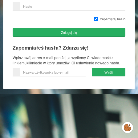
lub
Hasło
adres
e-
mail
zapamiętaj hasło
Zaloguj się
Zapomniałeś hasła? Zdarza się!
Wpisz swój adres e-mail poniżej, a wyślemy Ci wiadomość z
linkiem, kliknięcie w który umożliwi Ci ustawienie nowego hasła.
Nazwa
Wyślij
użytkownika
lub
e-
mail
Zarządzaj
preferencjami
cookies