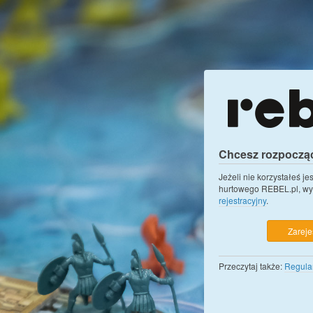
Chcesz rozpoczą
Jeżeli nie korzystałeś j
hurtowego REBEL.pl, wy
rejestracyjny
.
Zarejes
Przeczytaj także:
Regula