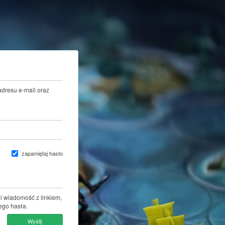
adresu e-mail oraz
zapamiętaj hasło
i wiadomość z linkiem,
ego hasła.
Wyślij