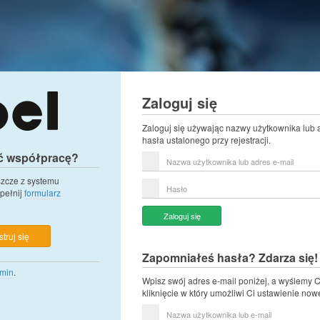
Zaloguj się
Zaloguj się używając nazwy użytkownika lub 
hasła ustalonego przy rejestracji.
ć współpracę?
Nazwa
użytkownika
lub
eszcze z systemu
Hasło
adres
pełnij
formularz
e-
mail
Zaloguj się
truj się
Zapomniałeś hasła? Zdarza się!
min
.
Wpisz swój adres e-mail poniżej, a wyślemy C
kliknięcie w który umożliwi Ci ustawienie now
Nazwa
użytkownika