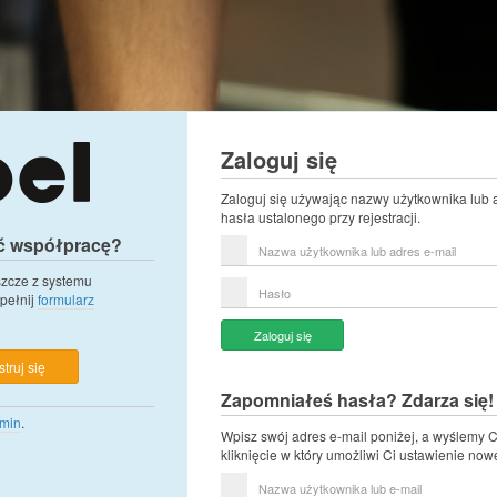
Zaloguj się
Zaloguj się używając nazwy użytkownika lub 
hasła ustalonego przy rejestracji.
ć współpracę?
Nazwa
użytkownika
lub
eszcze z systemu
Hasło
adres
pełnij
formularz
e-
mail
Zaloguj się
truj się
Zapomniałeś hasła? Zdarza się!
min
.
Wpisz swój adres e-mail poniżej, a wyślemy C
kliknięcie w który umożliwi Ci ustawienie now
Nazwa
użytkownika