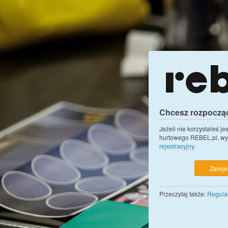
Chcesz rozpoczą
Jeżeli nie korzystałeś j
hurtowego REBEL.pl, wy
rejestracyjny
.
Zarejes
Przeczytaj także:
Regula