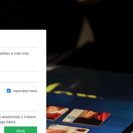
adresu e-mail oraz
zapamiętaj hasło
i wiadomość z linkiem,
ego hasła.
Wyślij