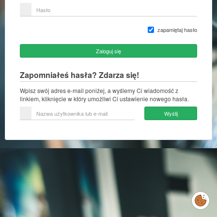
lub
Hasło
adres
e-
mail
zapamiętaj hasło
Zaloguj się
Zapomniałeś hasła? Zdarza się!
Wpisz swój adres e-mail poniżej, a wyślemy Ci wiadomość z
linkiem, kliknięcie w który umożliwi Ci ustawienie nowego hasła.
Nazwa
Wyślij
użytkownika
lub
e-
mail
Zarządzaj
preferencjami
cookies