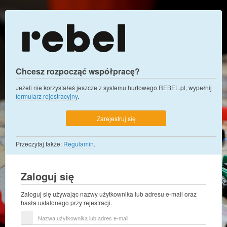
Chcesz rozpocząć współpracę?
Jeżeli nie korzystałeś jeszcze z systemu hurtowego REBEL.pl, wypełnij
formularz rejestracyjny
.
Zarejestruj się
Przeczytaj także:
Regulamin
.
Zaloguj się
Zaloguj się używając nazwy użytkownika lub adresu e-mail oraz
hasła ustalonego przy rejestracji.
Nazwa
użytkownika