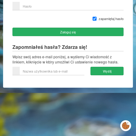
lub
Hasło
adres
e-
mail
zapamiętaj hasło
Zaloguj się
Zapomniałeś hasła? Zdarza się!
Wpisz swój adres e-mail poniżej, a wyślemy Ci wiadomość z
linkiem, kliknięcie w który umożliwi Ci ustawienie nowego hasła.
Nazwa
Wyślij
użytkownika
lub
e-
mail
Zarządzaj
preferencjami
cookies