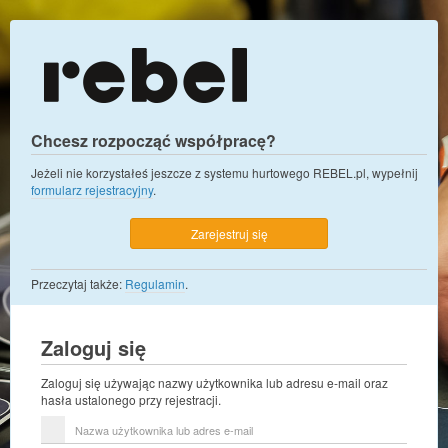
Chcesz rozpocząć współpracę?
Jeżeli nie korzystałeś jeszcze z systemu hurtowego REBEL.pl, wypełnij
formularz rejestracyjny
.
Zarejestruj się
Przeczytaj także:
Regulamin
.
Zaloguj się
Zaloguj się używając nazwy użytkownika lub adresu e-mail oraz
hasła ustalonego przy rejestracji.
Nazwa
użytkownika