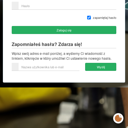
lub
Hasło
adres
e-
mail
zapamiętaj hasło
Zaloguj się
Zapomniałeś hasła? Zdarza się!
Wpisz swój adres e-mail poniżej, a wyślemy Ci wiadomość z
linkiem, kliknięcie w który umożliwi Ci ustawienie nowego hasła.
Nazwa
Wyślij
użytkownika
lub
e-
mail
Zarządzaj
preferencjami
cookies