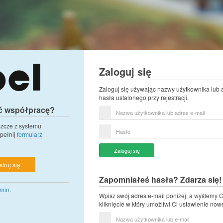
Zaloguj się
Zaloguj się używając nazwy użytkownika lub 
hasła ustalonego przy rejestracji.
ć współpracę?
Nazwa
użytkownika
lub
eszcze z systemu
Hasło
adres
pełnij
formularz
e-
mail
Zaloguj się
truj się
Zapomniałeś hasła? Zdarza się!
min
.
Wpisz swój adres e-mail poniżej, a wyślemy C
kliknięcie w który umożliwi Ci ustawienie now
Nazwa
użytkownika