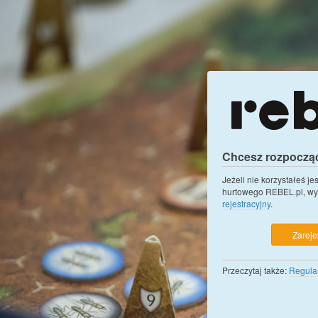
Chcesz rozpoczą
Jeżeli nie korzystałeś j
hurtowego REBEL.pl, wy
rejestracyjny
.
Zarejes
Przeczytaj także:
Regula