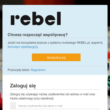
Chcesz rozpocząć współpracę?
Jeżeli nie korzystałeś jeszcze z systemu hurtowego REBEL.pl, wypełnij
formularz rejestracyjny
.
Zarejestruj się
Przeczytaj także:
Regulamin
.
Zaloguj się
Zaloguj się używając nazwy użytkownika lub adresu e-mail oraz
hasła ustalonego przy rejestracji.
Nazwa
użytkownika