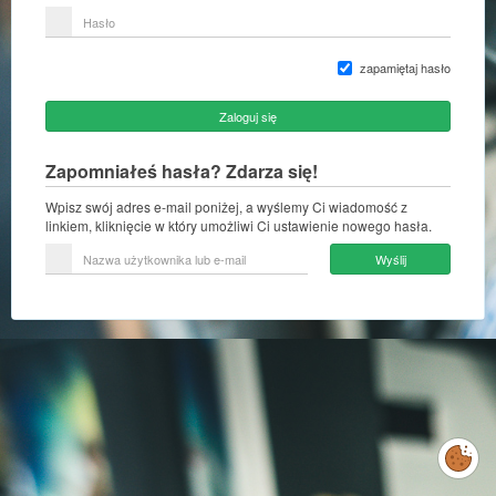
lub
Hasło
adres
e-
mail
zapamiętaj hasło
Zaloguj się
Zapomniałeś hasła? Zdarza się!
Wpisz swój adres e-mail poniżej, a wyślemy Ci wiadomość z
linkiem, kliknięcie w który umożliwi Ci ustawienie nowego hasła.
Nazwa
Wyślij
użytkownika
lub
e-
mail
Zarządzaj
preferencjami
cookies