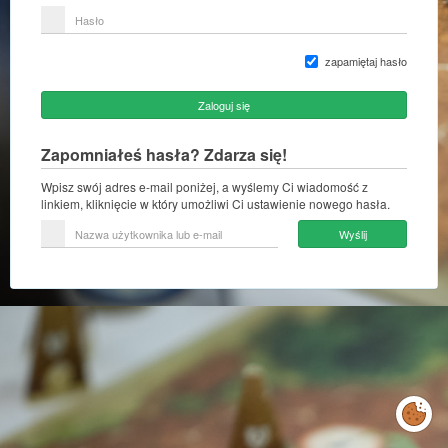
lub
Hasło
adres
e-
mail
zapamiętaj hasło
Zaloguj się
Zapomniałeś hasła? Zdarza się!
Wpisz swój adres e-mail poniżej, a wyślemy Ci wiadomość z
linkiem, kliknięcie w który umożliwi Ci ustawienie nowego hasła.
Nazwa
Wyślij
użytkownika
lub
e-
mail
Zarządzaj
preferencjami
cookies