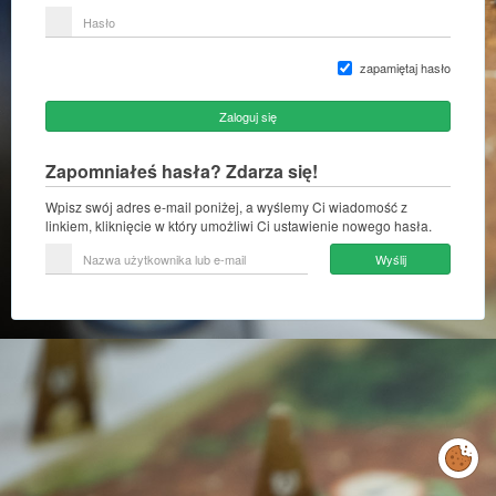
lub
Hasło
adres
e-
mail
zapamiętaj hasło
Zaloguj się
Zapomniałeś hasła? Zdarza się!
Wpisz swój adres e-mail poniżej, a wyślemy Ci wiadomość z
linkiem, kliknięcie w który umożliwi Ci ustawienie nowego hasła.
Nazwa
Wyślij
użytkownika
lub
e-
mail
Zarządzaj
preferencjami
cookies