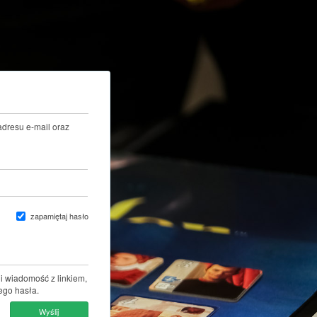
adresu e-mail oraz
zapamiętaj hasło
i wiadomość z linkiem,
ego hasła.
Wyślij