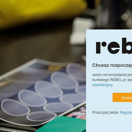
Chcesz rozpoczą
Jeżeli nie korzystałeś j
hurtowego REBEL.pl, wy
rejestracyjny
.
Zarejes
Przeczytaj także:
Regula