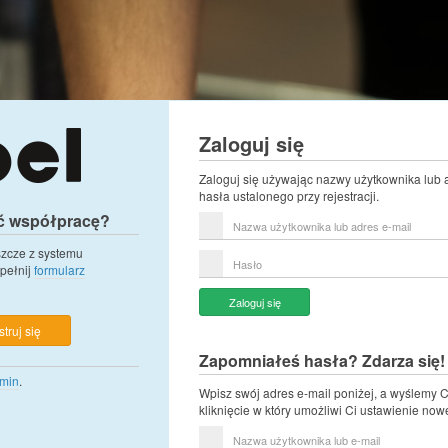
Zaloguj się
Zaloguj się używając nazwy użytkownika lub 
hasła ustalonego przy rejestracji.
ć współpracę?
Nazwa
użytkownika
lub
eszcze z systemu
Hasło
adres
pełnij
formularz
e-
mail
Zaloguj się
truj się
Zapomniałeś hasła? Zdarza się!
min
.
Wpisz swój adres e-mail poniżej, a wyślemy C
kliknięcie w który umożliwi Ci ustawienie now
Nazwa
użytkownika