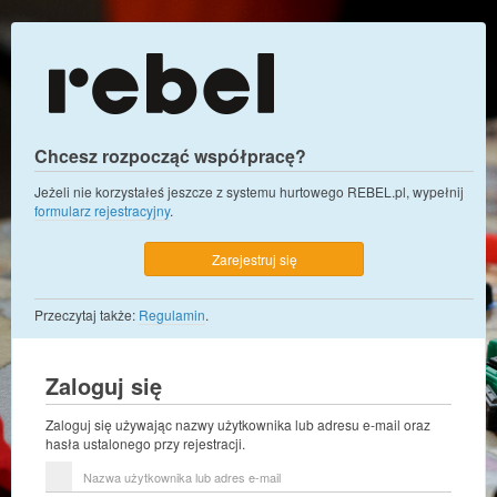
Chcesz rozpocząć współpracę?
Jeżeli nie korzystałeś jeszcze z systemu hurtowego REBEL.pl, wypełnij
formularz rejestracyjny
.
Zarejestruj się
Przeczytaj także:
Regulamin
.
Zaloguj się
Zaloguj się używając nazwy użytkownika lub adresu e-mail oraz
hasła ustalonego przy rejestracji.
Nazwa
użytkownika