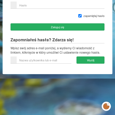
lub
Hasło
adres
e-
mail
zapamiętaj hasło
Zaloguj się
Zapomniałeś hasła? Zdarza się!
Wpisz swój adres e-mail poniżej, a wyślemy Ci wiadomość z
linkiem, kliknięcie w który umożliwi Ci ustawienie nowego hasła.
Nazwa
Wyślij
użytkownika
lub
e-
mail
Zarządzaj
preferencjami
cookies