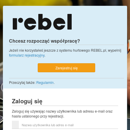
Chcesz rozpocząć współpracę?
Jeżeli nie korzystałeś jeszcze z systemu hurtowego REBEL.pl, wypełnij
formularz rejestracyjny
.
Zarejestruj się
Przeczytaj także:
Regulamin
.
Zaloguj się
Zaloguj się używając nazwy użytkownika lub adresu e-mail oraz
hasła ustalonego przy rejestracji.
Nazwa
użytkownika