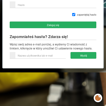
lub
Hasło
adres
e-
mail
zapamiętaj hasło
Zaloguj się
Zapomniałeś hasła? Zdarza się!
Wpisz swój adres e-mail poniżej, a wyślemy Ci wiadomość z
linkiem, kliknięcie w który umożliwi Ci ustawienie nowego hasła.
Nazwa
Wyślij
użytkownika
lub
e-
mail
Zarządzaj
preferencjami
cookies