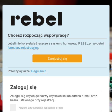
Chcesz rozpocząć współpracę?
Jeżeli nie korzystałeś jeszcze z systemu hurtowego REBEL.pl, wypełnij
formularz rejestracyjny
.
Zarejestruj się
Przeczytaj także:
Regulamin
.
Zaloguj się
Zaloguj się używając nazwy użytkownika lub adresu e-mail oraz
hasła ustalonego przy rejestracji.
Nazwa
użytkownika