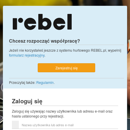
Chcesz rozpocząć współpracę?
Jeżeli nie korzystałeś jeszcze z systemu hurtowego REBEL.pl, wypełnij
formularz rejestracyjny
.
Zarejestruj się
Przeczytaj także:
Regulamin
.
Zaloguj się
Zaloguj się używając nazwy użytkownika lub adresu e-mail oraz
hasła ustalonego przy rejestracji.
Nazwa
użytkownika