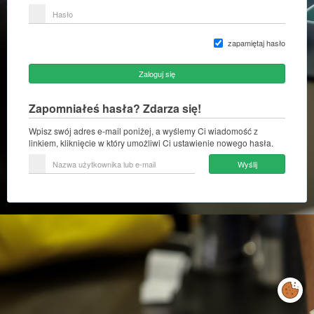
lub
Hasło
adres
e-
mail
zapamiętaj hasło
Zaloguj się
Zapomniałeś hasła? Zdarza się!
Wpisz swój adres e-mail poniżej, a wyślemy Ci wiadomość z
linkiem, kliknięcie w który umożliwi Ci ustawienie nowego hasła.
Nazwa
Wyślij
użytkownika
lub
e-
mail
Zarządzaj
preferencjami
cookies