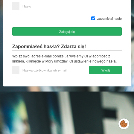
lub
Hasło
adres
e-
mail
zapamiętaj hasło
Zaloguj się
Zapomniałeś hasła? Zdarza się!
Wpisz swój adres e-mail poniżej, a wyślemy Ci wiadomość z
linkiem, kliknięcie w który umożliwi Ci ustawienie nowego hasła.
Nazwa
Wyślij
użytkownika
lub
e-
mail
Zarządzaj
preferencjami
cookies