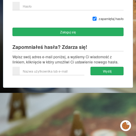
lub
Hasło
adres
e-
mail
zapamiętaj hasło
Zaloguj się
Zapomniałeś hasła? Zdarza się!
Wpisz swój adres e-mail poniżej, a wyślemy Ci wiadomość z
linkiem, kliknięcie w który umożliwi Ci ustawienie nowego hasła.
Nazwa
Wyślij
użytkownika
lub
e-
mail
Zarządzaj
preferencjami
cookies