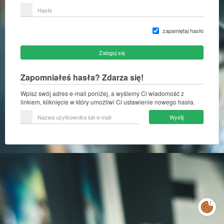
lub
Hasło
adres
e-
mail
zapamiętaj hasło
Zaloguj się
Zapomniałeś hasła? Zdarza się!
Wpisz swój adres e-mail poniżej, a wyślemy Ci wiadomość z
linkiem, kliknięcie w który umożliwi Ci ustawienie nowego hasła.
Nazwa
Wyślij
użytkownika
lub
e-
mail
Zarządzaj
preferencjami
cookies